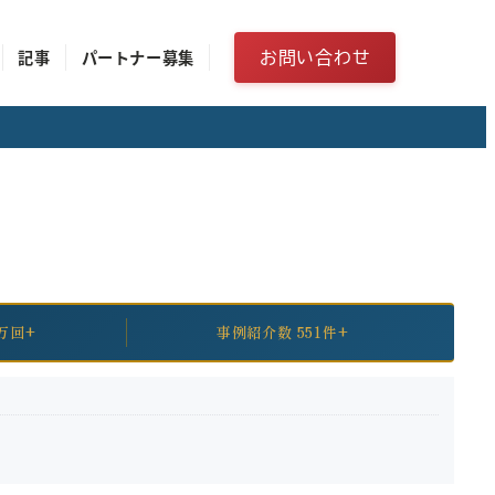
お問い合わせ
記事
パートナー募集
万回+
事例紹介数 551件+