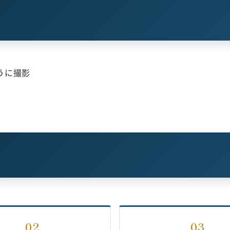
うに撮影
02
03