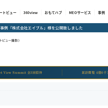
ートビュー
360view
おもてハブ
MEOサービス
事例
成功事例「株式会社エイブル」様を公開致しました
トビュー撮影）
eet View Summit 全3回招待
累計閲覧 4億6千