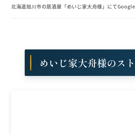
北海道旭川市の居酒屋「めいじ家大舟様」にてGoog
めいじ家大舟様のス