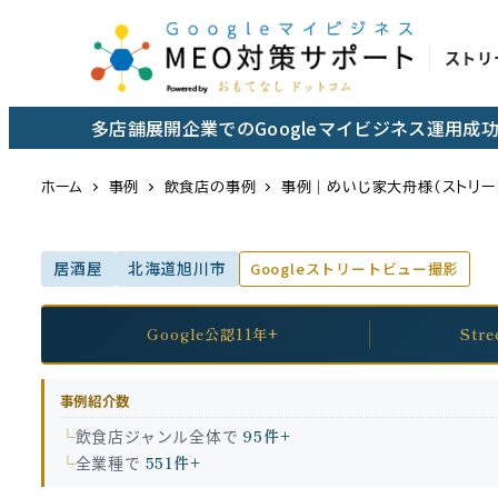
メ
イ
ストリ
ン
コ
多店舗展開企業でのGoogleマイビジネス運用
ン
テ
ホーム
事例
飲食店の事例
事例｜めいじ家大舟様（ストリー
ン
ツ
居酒屋
北海道旭川市
Googleストリートビュー撮影
へ
移
動
Google公認11年+
Str
事例紹介数
飲食店ジャンル全体で
95件+
全業種で
551件+