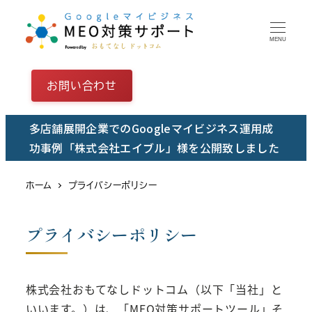
メ
イ
MENU
ン
コ
お問い合わせ
ン
テ
多店舗展開企業でのGoogleマイビジネス運用成
ン
功事例「株式会社エイブル」様を公開致しました
ツ
へ
ホーム
プライバシーポリシー
移
動
プライバシーポリシー
株式会社おもてなしドットコム（以下「当社」と
いいます。）は、「MEO対策サポートツール」そ