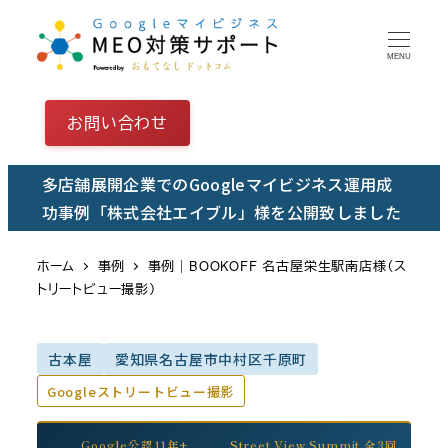
メ
イ
MENU
ン
コ
お問い合わせ
ン
テ
多店舗展開企業でのGoogleマイビジネス運用成
ン
功事例「株式会社エイブル」様を公開致しました
ツ
へ
ホーム
事例
事例｜BOOKOFF 名古屋栄生駅南店様（ス
移
トリートビュー撮影）
動
古本屋
愛知県名古屋市中村区千原町
Googleストリートビュー撮影
Google公認11年+
Street View Summit 全3回