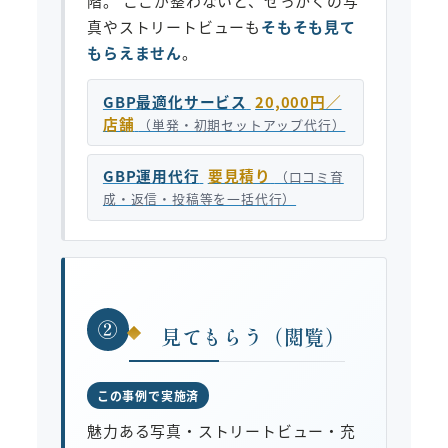
階。 ここが整わないと、せっかくの写
真やストリートビューも
そもそも見て
もらえません
。
GBP最適化サービス
20,000円／
店舗
（単発・初期セットアップ代行）
GBP運用代行
要見積り
（口コミ育
成・返信・投稿等を一括代行）
②
見てもらう（閲覧）
この事例で実施済
魅力ある写真・ストリートビュー・充