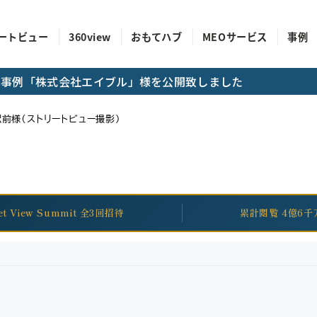
ートビュー
360view
おもてハブ
MEOサービス
事例
成功事例「株式会社エイブル」様を公開致しました
前様（ストリートビュー撮影）
eet View Summit 全3回招待
累計閲覧 4億6千