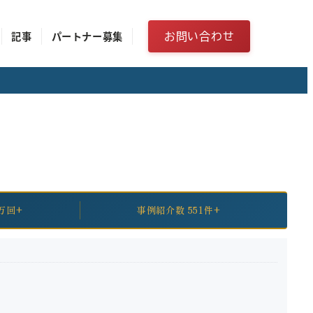
お問い合わせ
記事
パートナー募集
万回+
事例紹介数 551件+