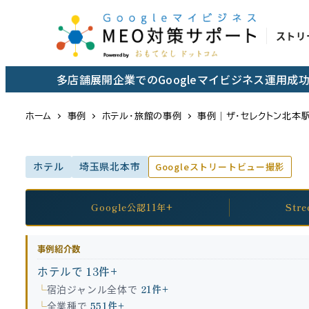
メ
イ
ストリ
ン
コ
多店舗展開企業でのGoogleマイビジネス運用
ン
テ
ホーム
事例
ホテル・旅館の事例
事例｜ザ・セレクトン北本駅
ン
ツ
ホテル
埼玉県北本市
Googleストリートビュー撮影
へ
移
動
Google公認11年+
Str
事例紹介数
ホテルで
13件+
宿泊ジャンル全体で
21件+
全業種で
551件+