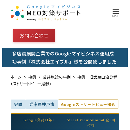
メ
イ
MENU
ン
コ
お問い合わせ
ン
テ
多店舗展開企業でのGoogleマイビジネス運用成
ン
功事例「株式会社エイブル」様を公開致しました
ツ
へ
ホーム
事例
公共施設の事例
事例｜旧武藤山治邸様
移
（ストリートビュー撮影）
動
史跡
兵庫県神戸市
Googleストリートビュー撮影
Google公認11年+
Street View Summit 全3回
招待