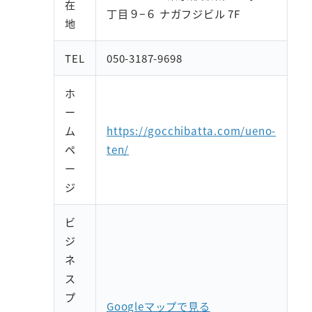
在
丁目９−６ ナガフジビル 7F
地
TEL
050-3187-9698
ホ
ー
ム
https://gocchibatta.com/ueno-
ペ
ten/
ー
ジ
ビ
ジ
ネ
ス
プ
Googleマップで見る