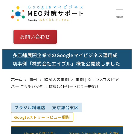
メ
イ
MENU
ン
コ
お問い合わせ
ン
テ
多店舗展開企業でのGoogleマイビジネス運用成
ン
功事例「株式会社エイブル」様を公開致しました
ツ
へ
ホーム
事例
飲食店の事例
事例｜シュラスコ＆ビア
移
バー ゴッチバッタ 上野様（ストリートビュー撮影）
動
ブラジル料理店
東京都台東区
Googleストリートビュー撮影
Google公認11年+
Street View Summit 全3回