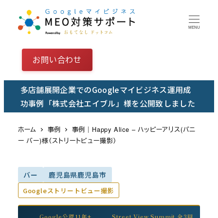
メ
イ
MENU
ン
コ
お問い合わせ
ン
テ
多店舗展開企業でのGoogleマイビジネス運用成
ン
功事例「株式会社エイブル」様を公開致しました
ツ
へ
ホーム
事例
事例｜Happy Alice – ハッピーアリス(バニ
移
ー バー)様（ストリートビュー撮影）
動
バー
鹿児島県鹿児島市
Googleストリートビュー撮影
Google公認11年+
Street View Summit 全3回