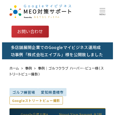
メ
イ
MENU
ン
コ
お問い合わせ
ン
テ
多店舗展開企業でのGoogleマイビジネス運用成
ン
功事例「株式会社エイブル」様を公開致しました
ツ
へ
ホーム
事例
事例｜ゴルフクラブ ハーバー・ビュー様（ス
移
トリートビュー撮影）
動
ゴルフ練習場
愛知県豊橋市
Googleストリートビュー撮影
Google公認11年+
Street View Summit 全3回