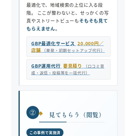
最適化で、地域検索の上位に入る段
階。 ここが整わないと、せっかくの写
真やストリートビューも
そもそも見て
もらえません
。
GBP最適化サービス
20,000円／
店舗
（単発・初期セットアップ代行）
GBP運用代行
要見積り
（口コミ育
成・返信・投稿等を一括代行）
②
見てもらう（閲覧）
この事例で実施済