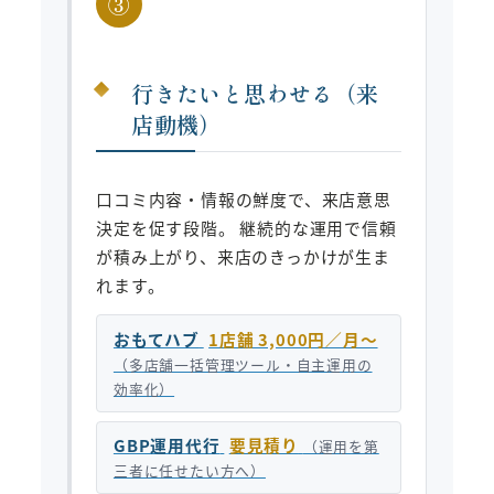
③
行きたいと思わせる（来
店動機）
口コミ内容・情報の鮮度で、来店意思
決定を促す段階。 継続的な運用で信頼
が積み上がり、来店のきっかけが生ま
れます。
おもてハブ
1店舗 3,000円／月〜
（多店舗一括管理ツール・自主運用の
効率化）
GBP運用代行
要見積り
（運用を第
三者に任せたい方へ）