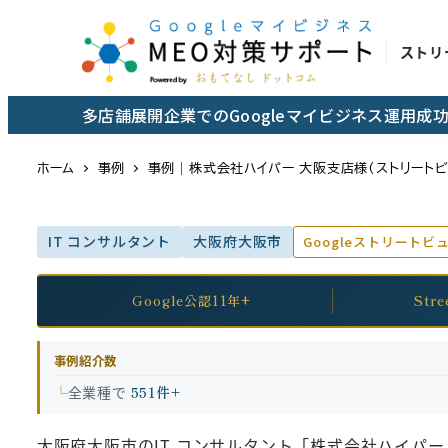
メ
イ
ストリ
ン
コ
多店舗展開企業でのGoogleマイビジネス運用
ン
テ
ホーム
事例
事例｜株式会社ハイパー 大阪支店様（ストリートビ
ン
ツ
IT コンサルタント
大阪府大阪市
Googleストリートビ
へ
移
動
Google公認11年+
Str
事例紹介数
全業種で
551件+
大阪府大阪市のIT コンサルタント「株式会社ハイパー