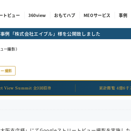
ートビュー
360view
おもてハブ
MEOサービス
事例
成功事例「株式会社エイブル」様を公開致しました
ュー撮影）
ュー撮影
eet View Summit 全3回招待
累計閲覧 4億6千
 大阪支店様」にてGoogleストリートビュー撮影を実施し