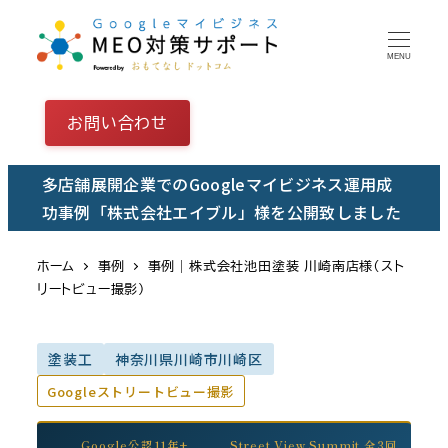
メ
イ
MENU
ン
コ
お問い合わせ
ン
テ
多店舗展開企業でのGoogleマイビジネス運用成
ン
功事例「株式会社エイブル」様を公開致しました
ツ
へ
ホーム
事例
事例｜株式会社池田塗装 川崎南店様（スト
移
リートビュー撮影）
動
塗装工
神奈川県川崎市川崎区
Googleストリートビュー撮影
Google公認11年+
Street View Summit 全3回