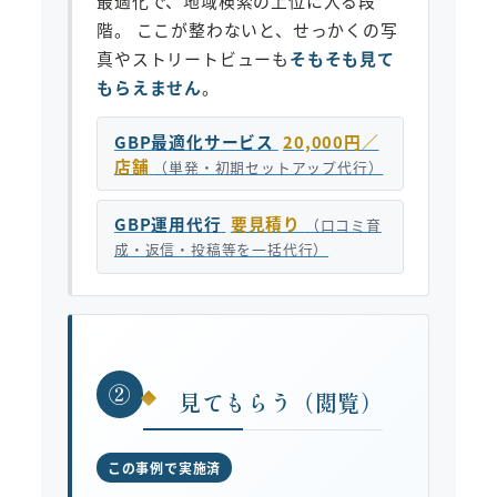
最適化で、地域検索の上位に入る段
階。 ここが整わないと、せっかくの写
真やストリートビューも
そもそも見て
もらえません
。
GBP最適化サービス
20,000円／
店舗
（単発・初期セットアップ代行）
GBP運用代行
要見積り
（口コミ育
成・返信・投稿等を一括代行）
②
見てもらう（閲覧）
この事例で実施済