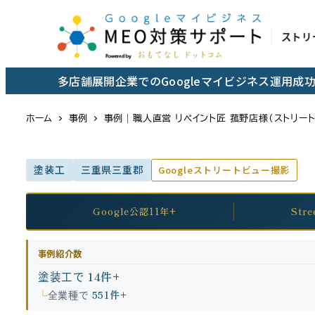
メ
イ
ストリ
ン
コ
多店舗展開企業でのGoogleマイビジネス運用
ン
テ
ホーム
事例
事例｜職人直営 リペイント匠 菰野店様（ストリー
ン
ツ
塗装工
三重県三重郡
Googleストリートビュー撮影
へ
移
動
Google公認11年+
Str
事例紹介数
塗装工で
14件+
全業種で
551件+