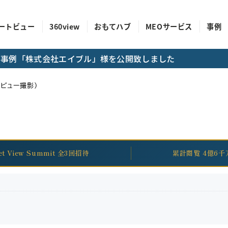
ートビュー
360view
おもてハブ
MEOサービス
事例
成功事例「株式会社エイブル」様を公開致しました
トビュー撮影）
eet View Summit 全3回招待
累計閲覧 4億6千