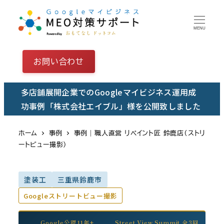
メ
イ
MENU
ン
コ
お問い合わせ
ン
テ
多店舗展開企業でのGoogleマイビジネス運用成
ン
功事例「株式会社エイブル」様を公開致しました
ツ
へ
ホーム
事例
事例｜職人直営 リペイント匠 鈴鹿店（ストリ
移
ートビュー撮影）
動
塗装工
三重県鈴鹿市
Googleストリートビュー撮影
Google公認11年+
Street View Summit 全3回