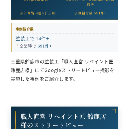
招待
累計閲覧 4億6千万回+
事例紹介数 551件+
事例紹介数
塗装工で
14件+
全業種で
551件+
三重県鈴鹿市の塗装工「職人直営 リペイント匠
鈴鹿店様」にてGoogleストリートビュー撮影を
実施した事例をご紹介します。
職人直営 リペイント匠 鈴鹿店
様のストリートビュー