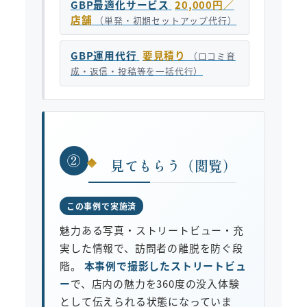
GBP最適化サービス
20,000円／
店舗
（単発・初期セットアップ代行）
GBP運用代行
要見積り
（口コミ育
成・返信・投稿等を一括代行）
②
見てもらう（閲覧）
この事例で実施済
魅力ある写真・ストリートビュー・充
実した情報で、訪問者の離脱を防ぐ段
階。
本事例で撮影したストリートビュ
ー
で、店内の魅力を360度の没入体験
として伝えられる状態になっていま