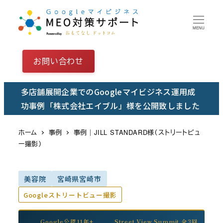
メ
イ
MENU
ン
コ
お問い合わせ
ン
テ
多店舗展開企業でのGoogleマイビジネス運用成
ン
功事例「株式会社エイブル」様を公開致しました
ツ
へ
ホーム
事例
事例｜JILL STANDARD様（ストリートビュ
移
ー撮影）
動
美容院
宮崎県宮崎市
Googleストリートビュー撮影
Google公認11年+
Street View Summit 全3回