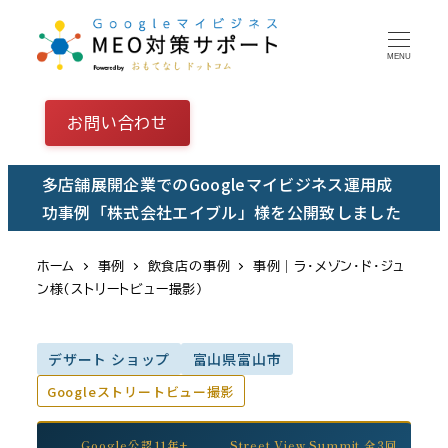
メ
イ
MENU
ン
コ
お問い合わせ
ン
テ
多店舗展開企業でのGoogleマイビジネス運用成
ン
功事例「株式会社エイブル」様を公開致しました
ツ
へ
ホーム
事例
飲食店の事例
事例｜ラ・メゾン・ド・ジュ
移
ン様（ストリートビュー撮影）
動
デザート ショップ
富山県富山市
Googleストリートビュー撮影
Google公認11年+
Street View Summit 全3回