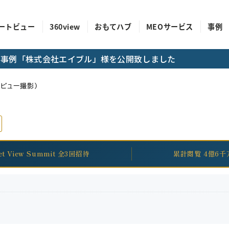
ートビュー
360view
おもてハブ
MEOサービス
事例
成功事例「株式会社エイブル」様を公開致しました
ビュー撮影）
eet View Summit 全3回招待
累計閲覧 4億6千