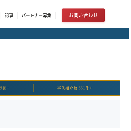
お問い合わせ
記事
パートナー募集
万回+
事例紹介数 551件+