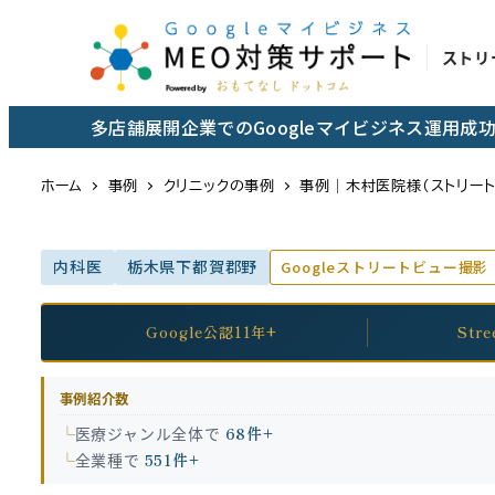
メ
イ
ストリ
ン
コ
多店舗展開企業でのGoogleマイビジネス運用
ン
テ
ホーム
事例
クリニックの事例
事例｜木村医院様（ストリート
ン
ツ
内科医
栃木県下都賀郡野
Googleストリートビュー撮影
へ
移
動
Google公認11年+
Str
事例紹介数
医療ジャンル全体で
68件+
全業種で
551件+