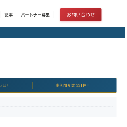
お問い合わせ
記事
パートナー募集
万回+
事例紹介数 551件+