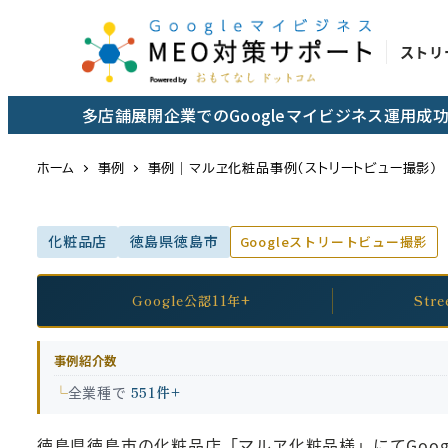
メ
イ
ストリ
ン
コ
多店舗展開企業でのGoogleマイビジネス運用
ン
テ
ホーム
事例
事例｜マルヱ化粧品事例（ストリートビュー撮影）
ン
ツ
化粧品店
徳島県徳島市
Googleストリートビュー撮影
へ
移
動
Google公認11年+
Str
事例紹介数
全業種で
551件+
徳島県徳島市の化粧品店「マルヱ化粧品様」にてGoo