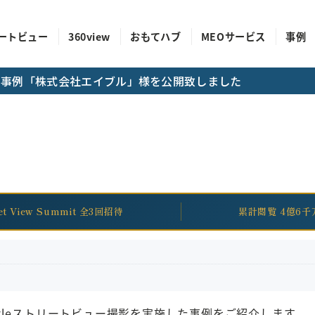
ートビュー
360view
おもてハブ
MEOサービス
事例
成功事例「株式会社エイブル」様を公開致しました
eet View Summit 全3回招待
累計閲覧 4億6千
gleストリートビュー撮影を実施した事例をご紹介します。