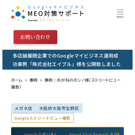
メ
イ
MENU
ン
コ
お問い合わせ
ン
テ
多店舗展開企業でのGoogleマイビジネス運用成
ン
功事例「株式会社エイブル」様を公開致しました
ツ
へ
ホーム
事例
事例｜めがねのホシノ様（ストリートビュー
移
撮影）
動
メガネ店
大阪府大阪市生野区
Googleストリートビュー撮影
Google公認11年+
Street View Summit 全3回