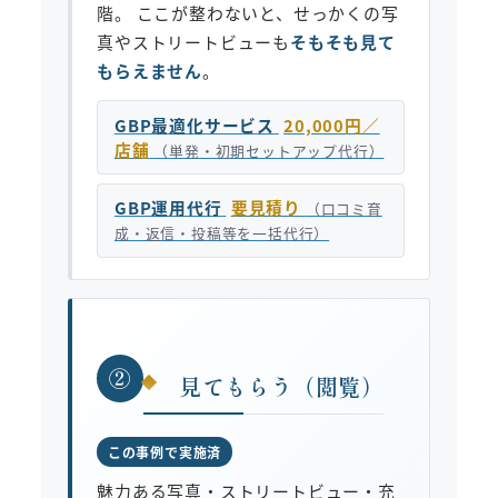
階。 ここが整わないと、せっかくの写
真やストリートビューも
そもそも見て
もらえません
。
GBP最適化サービス
20,000円／
店舗
（単発・初期セットアップ代行）
GBP運用代行
要見積り
（口コミ育
成・返信・投稿等を一括代行）
②
見てもらう（閲覧）
この事例で実施済
魅力ある写真・ストリートビュー・充