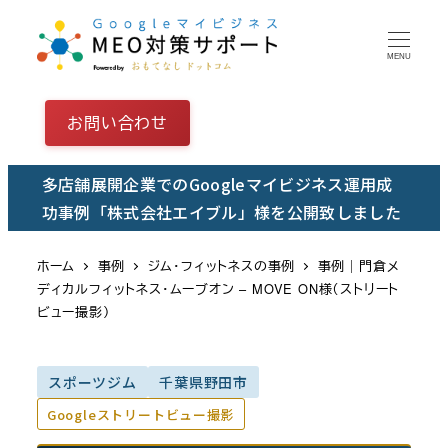
メ
イ
MENU
ン
コ
お問い合わせ
ン
テ
多店舗展開企業でのGoogleマイビジネス運用成
ン
功事例「株式会社エイブル」様を公開致しました
ツ
へ
ホーム
事例
ジム・フィットネスの事例
事例｜門倉メ
移
ディカルフィットネス・ムーブオン – MOVE ON様（ストリート
動
ビュー撮影）
スポーツジム
千葉県野田市
Googleストリートビュー撮影