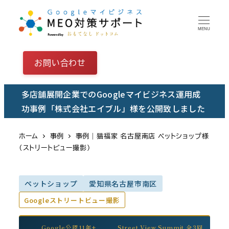
メ
イ
MENU
ン
コ
お問い合わせ
ン
テ
多店舗展開企業でのGoogleマイビジネス運用成
ン
功事例「株式会社エイブル」様を公開致しました
ツ
へ
ホーム
事例
事例｜猫福家 名古屋南店 ペットショップ様
移
（ストリートビュー撮影）
動
ペットショップ
愛知県名古屋市南区
Googleストリートビュー撮影
Google公認11年+
Street View Summit 全3回