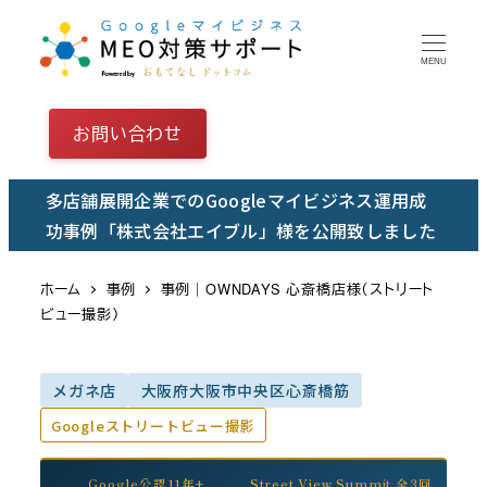
メ
イ
MENU
ン
コ
お問い合わせ
ン
テ
多店舗展開企業でのGoogleマイビジネス運用成
ン
功事例「株式会社エイブル」様を公開致しました
ツ
へ
ホーム
事例
事例｜OWNDAYS 心斎橋店様（ストリート
移
ビュー撮影）
動
メガネ店
大阪府大阪市中央区心斎橋筋
Googleストリートビュー撮影
Google公認11年+
Street View Summit 全3回