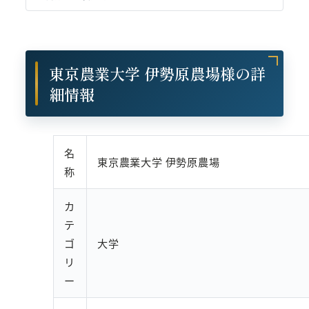
東京農業大学 伊勢原農場様の詳
細情報
名
東京農業大学 伊勢原農場
称
カ
テ
ゴ
大学
リ
ー