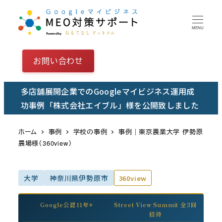
メ
イ
MENU
ン
コ
お問い合わせ
ン
テ
多店舗展開企業でのGoogleマイビジネス運用成
ン
功事例「株式会社エイブル」様を公開致しました
ツ
へ
ホーム
事例
学校の事例
事例｜東京農業大学 伊勢原
移
農場様（360view）
動
大学
神奈川県伊勢原市
360view
Google公認11年+
Street View Summit 全3回
招待