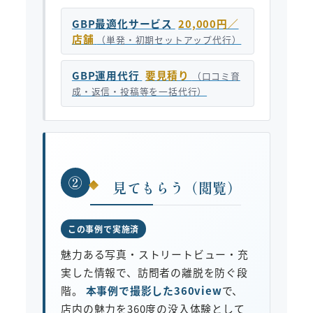
GBP最適化サービス
20,000円／
店舗
（単発・初期セットアップ代行）
GBP運用代行
要見積り
（口コミ育
成・返信・投稿等を一括代行）
②
見てもらう（閲覧）
この事例で実施済
魅力ある写真・ストリートビュー・充
実した情報で、訪問者の離脱を防ぐ段
階。
本事例で撮影した360view
で、
店内の魅力を360度の没入体験として