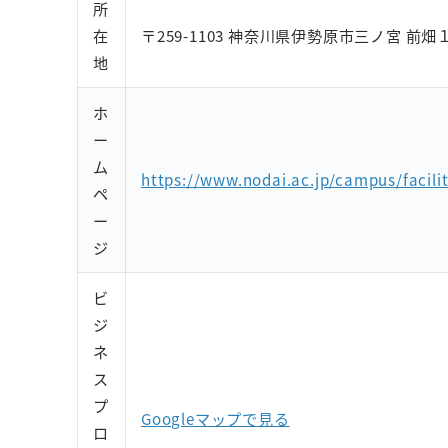
所
在
〒259-1103 神奈川県伊勢原市三ノ宮 前畑
地
ホ
ー
ム
https://www.nodai.ac.jp/campus/facilit
ペ
ー
ジ
ビ
ジ
ネ
ス
プ
Googleマップで見る
ロ