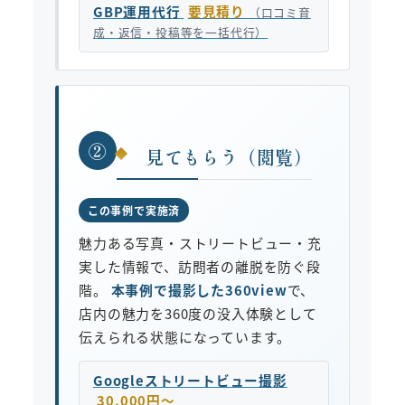
GBP運用代行
要見積り
（口コミ育
成・返信・投稿等を一括代行）
②
見てもらう（閲覧）
この事例で実施済
魅力ある写真・ストリートビュー・充
実した情報で、訪問者の離脱を防ぐ段
階。
本事例で撮影した360view
で、
店内の魅力を360度の没入体験として
伝えられる状態になっています。
Googleストリートビュー撮影
30,000円〜