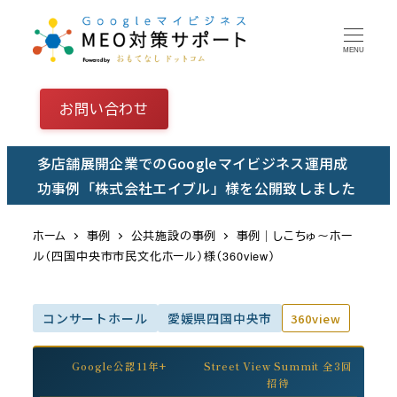
メ
イ
MENU
ン
コ
お問い合わせ
ン
テ
多店舗展開企業でのGoogleマイビジネス運用成
ン
功事例「株式会社エイブル」様を公開致しました
ツ
へ
ホーム
事例
公共施設の事例
事例｜しこちゅ～ホー
移
ル（四国中央市市民文化ホール）様（360view）
動
コンサートホール
愛媛県四国中央市
360view
Google公認11年+
Street View Summit 全3回
招待