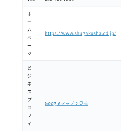
ホ
ー
ム
https://www.shugakusha.ed.jp/
ペ
ー
ジ
ビ
ジ
ネ
ス
プ
Googleマップで見る
ロ
フ
ィ
ー