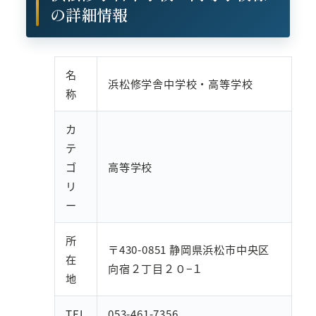
の詳細情報
名
浜松修学舎中学校・高等学校
称
カ
テ
ゴ
高等学校
リ
ー
所
〒430-0851 静岡県浜松市中央区
在
向宿２丁目２０−１
地
TEL
053-461-7356