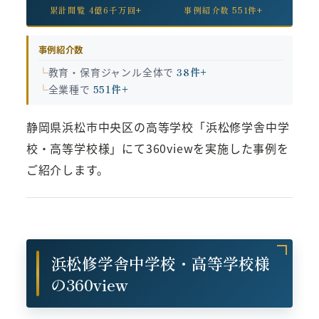
累計閲覧 4億6千万回+
事例紹介数 551件+
事例紹介数
教育・保育ジャンル全体で
38件+
全業種で
551件+
静岡県浜松市中央区の高等学校「浜松修学舎中学
校・高等学校様」にて360viewを実施した事例を
ご紹介します。
浜松修学舎中学校・高等学校様
の360view