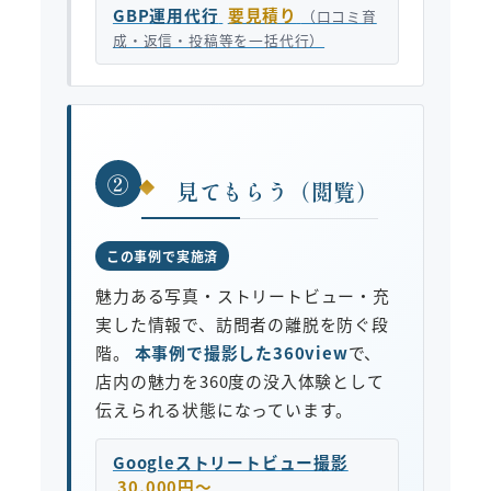
GBP運用代行
要見積り
（口コミ育
成・返信・投稿等を一括代行）
②
見てもらう（閲覧）
この事例で実施済
魅力ある写真・ストリートビュー・充
実した情報で、訪問者の離脱を防ぐ段
階。
本事例で撮影した360view
で、
店内の魅力を360度の没入体験として
伝えられる状態になっています。
Googleストリートビュー撮影
30,000円〜