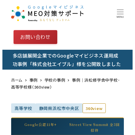
メ
イ
MENU
ン
コ
お問い合わせ
ン
テ
多店舗展開企業でのGoogleマイビジネス運用成
ン
功事例「株式会社エイブル」様を公開致しました
ツ
へ
ホーム
事例
学校の事例
事例｜浜松修学舎中学校・
移
高等学校様（360view）
動
高等学校
静岡県浜松市中央区
360view
Google公認11年+
Street View Summit 全3回
招待