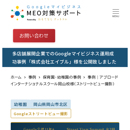
メ
イ
MENU
ン
コ
お問い合わせ
ン
テ
多店舗展開企業でのGoogleマイビジネス運用成
ン
功事例「株式会社エイブル」様を公開致しました
ツ
へ
ホーム
事例
保育園・幼稚園の事例
事例｜アブロード
移
インターナショナルスクール岡山校様（ストリートビュー撮影）
動
幼稚園
岡山県岡山市北区
Googleストリートビュー撮影
Google公認11年+
Street View Summit 全3回