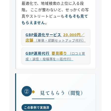
最適化で、地域検索の上位に入る段
階。 ここが整わないと、せっかくの写
真やストリートビューも
そもそも見て
もらえません
。
GBP最適化サービス
20,000円／
店舗
（単発・初期セットアップ代行）
GBP運用代行
要見積り
（口コミ育
成・返信・投稿等を一括代行）
②
見てもらう（閲覧）
この事例で実施済