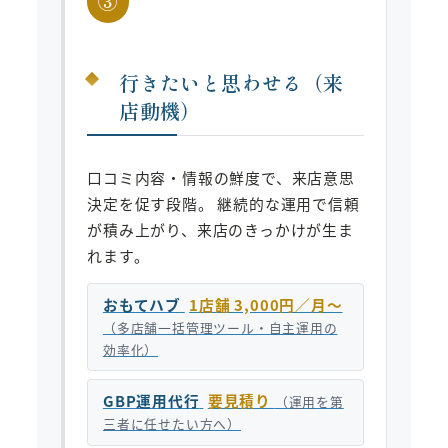
③
行きたいと思わせる（来
店動機）
口コミ内容・情報の鮮度で、来店意思
決定を促す段階。 継続的な運用で信頼
が積み上がり、来店のきっかけが生ま
れます。
おもてハブ
1店舗 3,000円／月〜
（多店舗一括管理ツール・自主運用の
効率化）
GBP運用代行
要見積り
（運用を第
三者に任せたい方へ）