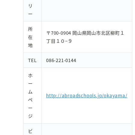
リ
ー
所
〒700-0904 岡山県岡山市北区柳町１
在
丁目１０−９
地
TEL
086-221-0144
ホ
ー
ム
http://abroadschools.jp/okayama/
ペ
ー
ジ
ビ