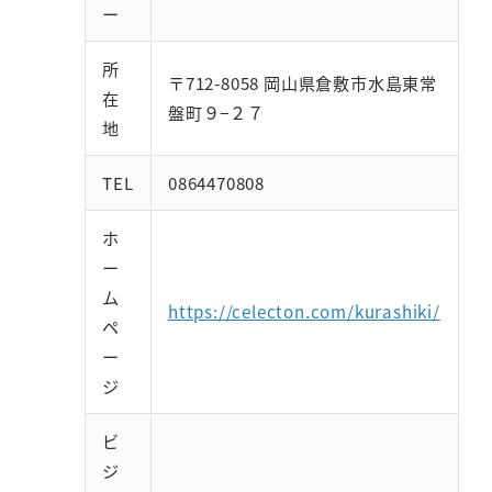
ー
所
〒712-8058 岡山県倉敷市水島東常
在
盤町９−２７
地
TEL
0864470808
ホ
ー
ム
https://celecton.com/kurashiki/
ペ
ー
ジ
ビ
ジ