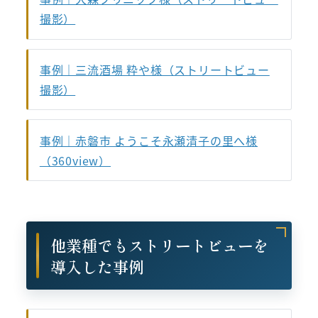
撮影）
事例｜三流酒場 粋や様（ストリートビュー
撮影）
事例｜赤磐市 ようこそ永瀬清子の里へ様
（360view）
他業種でもストリートビューを
導入した事例