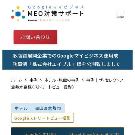
メ
イ
MENU
ン
コ
お問い合わせ
ン
テ
多店舗展開企業でのGoogleマイビジネス運用成
ン
功事例「株式会社エイブル」様を公開致しました
ツ
へ
ホーム
事例
ホテル・旅館の事例
事例｜ザ・セレクトン
移
倉敷水島様（ストリートビュー撮影）
動
ホテル
岡山県倉敷市
Googleストリートビュー撮影
Google公認11年+
Street View Summit 全3回