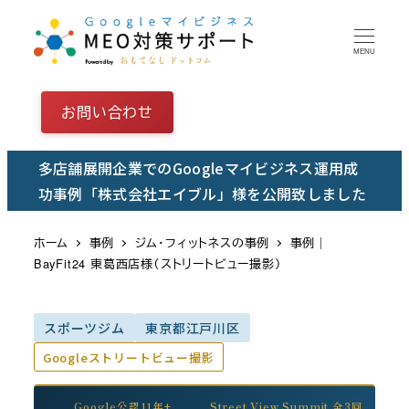
メ
イ
MENU
ン
コ
お問い合わせ
ン
テ
多店舗展開企業でのGoogleマイビジネス運用成
ン
功事例「株式会社エイブル」様を公開致しました
ツ
へ
ホーム
事例
ジム・フィットネスの事例
事例｜
移
BayFit24 東葛西店様（ストリートビュー撮影）
動
スポーツジム
東京都江戸川区
Googleストリートビュー撮影
Google公認11年+
Street View Summit 全3回