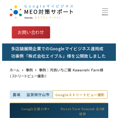
メ
イ
MENU
ン
コ
お問い合わせ
ン
テ
多店舗展開企業でのGoogleマイビジネス運用成
ン
功事例「株式会社エイブル」様を公開致しました
ツ
へ
ホーム
事例
事例｜河西いちご園 Kawanishi Farm様
移
（ストリートビュー撮影）
動
農場
滋賀県守山市
Googleストリートビュー撮影
Google公認11年+
Street View Summit 全3回
招待