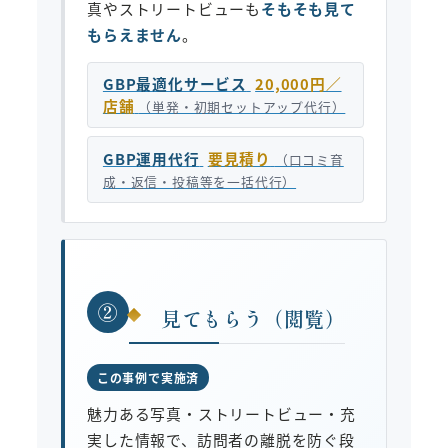
真やストリートビューも
そもそも見て
もらえません
。
GBP最適化サービス
20,000円／
店舗
（単発・初期セットアップ代行）
GBP運用代行
要見積り
（口コミ育
成・返信・投稿等を一括代行）
②
見てもらう（閲覧）
この事例で実施済
魅力ある写真・ストリートビュー・充
実した情報で、訪問者の離脱を防ぐ段