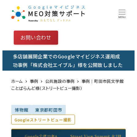
メ
イ
MENU
ン
コ
お問い合わせ
ン
テ
多店舗展開企業でのGoogleマイビジネス運用成
ン
功事例「株式会社エイブル」様を公開致しました
ツ
へ
ホーム
事例
公共施設の事例
事例｜町田市民文学館
移
ことばらんど様（ストリートビュー撮影）
動
博物館
東京都町田市
Googleストリートビュー撮影
Google公認11年+
Street View Summit 全3回