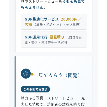
真やストリートビューも
そもそも見て
もらえません
。
GBP最適化サービス
20,000円／
店舗
（単発・初期セットアップ代行）
GBP運用代行
要見積り
（口コミ育
成・返信・投稿等を一括代行）
②
見てもらう（閲覧）
この事例で実施済
魅力ある写真・ストリートビュー・充
実した情報で、訪問者の離脱を防ぐ段