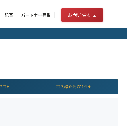
お問い合わせ
記事
パートナー募集
万回+
事例紹介数 551件+