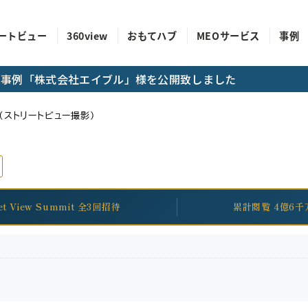
ートビュー
360view
おもてハブ
MEOサービス
事例
成功事例「株式会社エイブル」様を公開致しました
ストリートビュー撮影）
eet View Summit 全3回招待
累計閲覧 4億6千