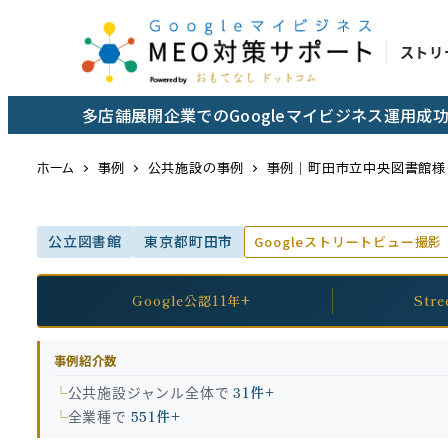
メ
イ
ストリ
ン
コ
多店舗展開企業でのGoogleマイビジネス運用
ン
テ
ホーム
事例
公共施設の事例
事例｜町田市立中央図書館様（
ン
ツ
公立図書館
東京都町田市
Googleストリートビュー撮影
へ
移
動
Google公認11年+
Str
事例紹介数
公共施設ジャンル全体で
31件+
全業種で
551件+