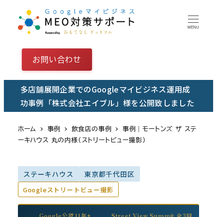
メ
イ
MENU
ン
コ
お問い合わせ
ン
テ
多店舗展開企業でのGoogleマイビジネス運用成
ン
功事例「株式会社エイブル」様を公開致しました
ツ
へ
ホーム
事例
飲食店の事例
事例｜モートンズ ザ ステ
移
ーキハウス 丸の内様（ストリートビュー撮影）
動
ステーキハウス
東京都千代田区
Googleストリートビュー撮影
Google公認11年+
Street View Summit 全3回