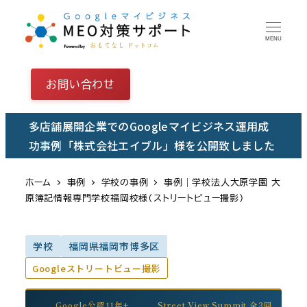
メ
イ
MENU
ン
コ
お問い合わせ
ン
テ
多店舗展開企業でのGoogleマイビジネス運用成
ン
功事例「株式会社エイブル」様を公開致しました
ツ
へ
ホーム
事例
学校の事例
事例｜学校法人大原学園 大
移
原簿記情報専門学校福岡校様（ストリートビュー撮影）
動
学校
福岡県福岡市博多区
Googleストリートビュー撮影
Google公認11年+
Street View Summit 全3回