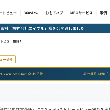
ートビュー
360view
おもてハブ
MEOサービス
事例
成功事例「株式会社エイブル」様を公開致しました
トビュー撮影）
ビュー撮影
eet View Summit 全3回招待
累計閲覧 4億6千
部緑地動物霊苑様」にてGoogleストリートビュー撮影を