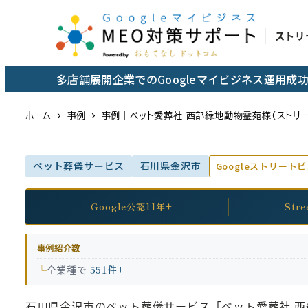
メ
イ
ストリ
ン
コ
多店舗展開企業でのGoogleマイビジネス運用
ン
テ
ホーム
事例
事例｜ペット愛葬社 西部緑地動物霊苑様（ストリー
ン
ツ
ペット葬儀サービス
石川県金沢市
Googleストリート
へ
移
動
Google公認11年+
Str
事例紹介数
全業種で
551件+
石川県金沢市のペット葬儀サービス「ペット愛葬社 西