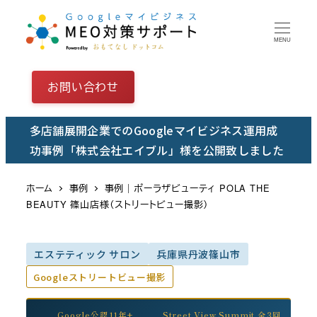
メ
イ
MENU
ン
コ
お問い合わせ
ン
テ
多店舗展開企業でのGoogleマイビジネス運用成
ン
功事例「株式会社エイブル」様を公開致しました
ツ
へ
ホーム
事例
事例｜ポーラザビューティ POLA THE
移
BEAUTY 篠山店様（ストリートビュー撮影）
動
エステティック サロン
兵庫県丹波篠山市
Googleストリートビュー撮影
Google公認11年+
Street View Summit 全3回