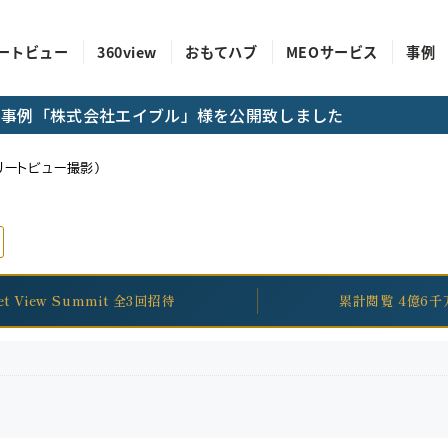
ートビュー
360view
おもてハブ
MEOサービス
事例
成功事例「株式会社エイブル」様を公開致しました
リートビュー撮影）
eet View Summit 全3回招待
累計閲覧 4億6千