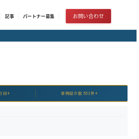
お問い合わせ
記事
パートナー募集
万回+
事例紹介数 551件+