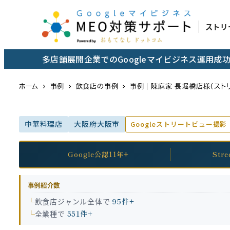
メ
イ
ストリ
ン
コ
多店舗展開企業でのGoogleマイビジネス運用
ン
テ
ホーム
事例
飲食店の事例
事例｜陳麻家 長堀橋店様（スト
ン
ツ
中華料理店
大阪府大阪市
Googleストリートビュー撮影
へ
移
動
Google公認11年+
Str
事例紹介数
飲食店ジャンル全体で
95件+
全業種で
551件+