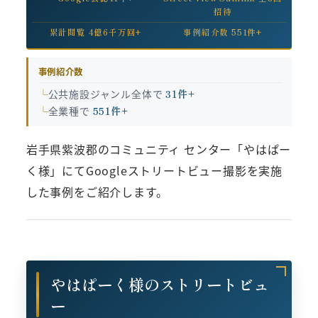
招待
累計閲覧 4億6千万回+
事例紹介数 551件+
事例紹介数
公共施設ジャンル全体で
31件+
全業種で
551件+
岩手県紫波郡のコミュニティ センター「やはぱー
く様」にてGoogleストリートビュー撮影を実施
した事例をご紹介します。
やはぱーく様のストリートビュ
ー