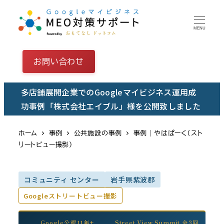
メ
イ
MENU
ン
コ
お問い合わせ
ン
テ
多店舗展開企業でのGoogleマイビジネス運用成
ン
功事例「株式会社エイブル」様を公開致しました
ツ
へ
ホーム
事例
公共施設の事例
事例｜やはぱーく（スト
移
リートビュー撮影）
動
コミュニティ センター
岩手県紫波郡
Googleストリートビュー撮影
Google公認11年+
Street View Summit 全3回