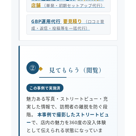
店舗
（単発・初期セットアップ代行）
GBP運用代行
要見積り
（口コミ育
成・返信・投稿等を一括代行）
②
見てもらう（閲覧）
この事例で実施済
魅力ある写真・ストリートビュー・充
実した情報で、訪問者の離脱を防ぐ段
階。
本事例で撮影したストリートビュ
ー
で、店内の魅力を360度の没入体験
として伝えられる状態になっていま