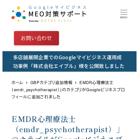
メ
イ
MENU
ン
コ
お問い合わせ
ン
テ
多店舗展開企業でのGoogleマイビジネス運用成
ン
功事例「株式会社エイブル」様を公開致しました
ツ
へ
ホーム
GBPカテゴリ追加情報
EMDR心理療法士
移
（emdr_psychotherapist）」のカテゴリがGoogleビジネスプロ
動
フィールに追加されました
EMDR心理療法士
（emdr_psychotherapist）」