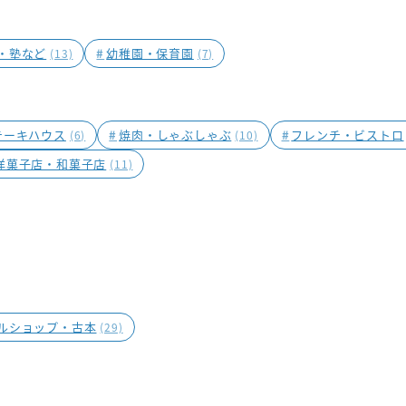
・塾など
#
幼稚園・保育園
(13)
(7)
テーキハウス
#
焼肉・しゃぶしゃぶ
#
フレンチ・ビストロ
(6)
(10)
洋菓子店・和菓子店
(11)
ルショップ・古本
(29)