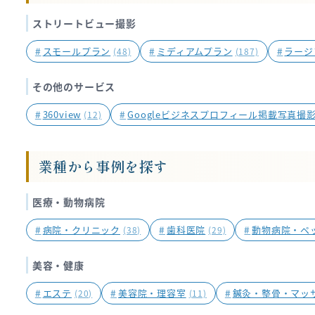
ジ
送
ストリートビュー撮影
り
#
スモールプラン
#
ミディアムプラン
#
ラージ
(48)
(187)
その他のサービス
#
360view
#
Googleビジネスプロフィール掲載写真撮
(12)
業種から事例を探す
医療・動物病院
#
病院・クリニック
#
歯科医院
#
動物病院・ペ
(38)
(29)
美容・健康
#
エステ
#
美容院・理容室
#
鍼灸・整骨・マッ
(20)
(11)