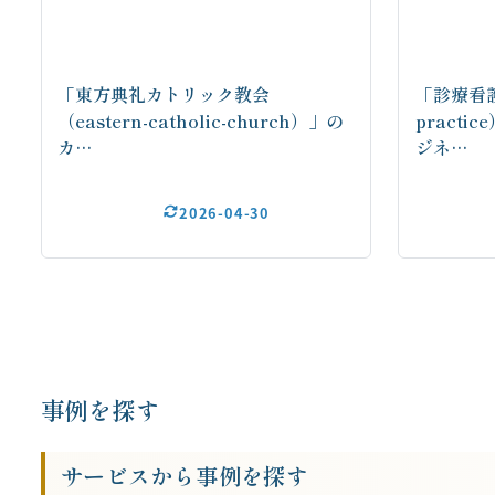
「東方典礼カトリック教会
「診療看護
（eastern-catholic-church）」の
practi
カ…
ジネ…
2026-04-30
投
稿
お問い合わせはこちらから
の
事例を探す
ペ
ー
サービスから事例を探す