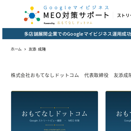
メ
イ
ストリ
ン
コ
多店舗展開企業でのGoogleマイビジネス運用
ン
テ
ホーム
友添 成隆
ン
ツ
へ
株式会社おもてなしドットコム 代表取締役 友添成
移
動