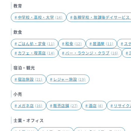
教育
#
中学校・高校・大学
#
各種学校・放課後デイサービス
(14)
飲食
#
ごはん処・定食
#
和食
#
居酒屋
#
ス
(11)
(12)
(11)
#
カフェ・喫茶店
#
バー・ラウンジ・クラブ
#
(14)
(16)
宿泊・観光
#
宿泊施設
#
レジャー施設
(21)
(19)
小売
#
メガネ店
#
販売店舗
#
酒店
#
リサイク
(16)
(27)
(4)
士業・オフィス