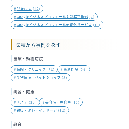
#
360view
(12)
#
Googleビジネスプロフィール掲載写真撮影
(7)
#
Googleビジネスプロフィール最適化サービス
(11)
業種から事例を探す
医療・動物病院
#
病院・クリニック
(38)
#
歯科医院
(29)
#
動物病院・ペットショップ
(8)
美容・健康
#
エステ
(20)
#
美容院・理容室
(11)
#
鍼灸・整骨・マッサージ
(12)
教育