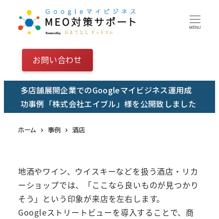
メ
イ
MENU
ン
コ
お問い合わせ
ン
テ
多店舗展開企業でのGoogleマイビジネス運用成
ン
功事例「株式会社エイブル」様を公開致しました
ツ
へ
ホーム
事例
酒店
移
動
地酒やワイン、ウイスキーなどを扱う酒店・リカ
ーショップでは、「ここなら良いものが見つかり
そう」という印象が来店を左右します。
Googleストリートビューを導入することで、商