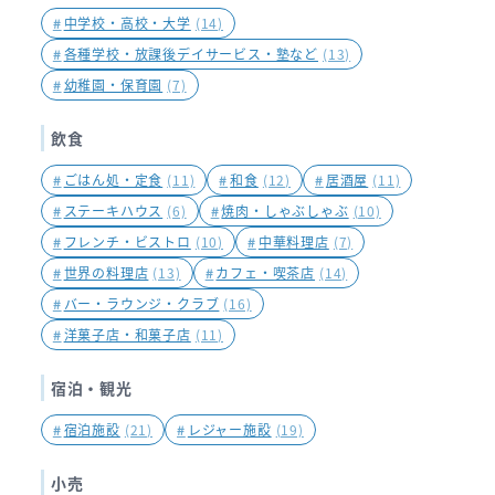
#
中学校・高校・大学
(14)
#
各種学校・放課後デイサービス・塾など
(13)
#
幼稚園・保育園
(7)
飲食
#
ごはん処・定食
(11)
#
和食
(12)
#
居酒屋
(11)
#
ステーキハウス
(6)
#
焼肉・しゃぶしゃぶ
(10)
#
フレンチ・ビストロ
(10)
#
中華料理店
(7)
#
世界の料理店
(13)
#
カフェ・喫茶店
(14)
#
バー・ラウンジ・クラブ
(16)
#
洋菓子店・和菓子店
(11)
宿泊・観光
#
宿泊施設
(21)
#
レジャー施設
(19)
小売