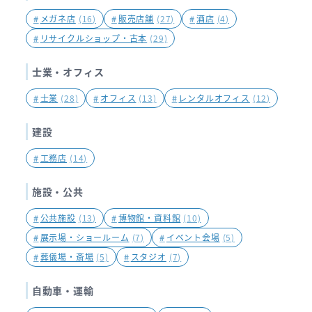
#
メガネ店
(16)
#
販売店舗
(27)
#
酒店
(4)
#
リサイクルショップ・古本
(29)
士業・オフィス
#
士業
(28)
#
オフィス
(13)
#
レンタルオフィス
(12)
建設
#
工務店
(14)
施設・公共
#
公共施設
(13)
#
博物館・資料館
(10)
#
展示場・ショールーム
(7)
#
イベント会場
(5)
#
葬儀場・斎場
(5)
#
スタジオ
(7)
自動車・運輸