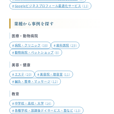
#
Googleビジネスプロフィール最適化サービス
(11)
業種から事例を探す
医療・動物病院
#
病院・クリニック
(38)
#
歯科医院
(29)
#
動物病院・ペットショップ
(8)
美容・健康
#
エステ
(20)
#
美容院・理容室
(11)
#
鍼灸・整骨・マッサージ
(12)
教育
#
中学校・高校・大学
(14)
#
各種学校・放課後デイサービス・塾など
(13)