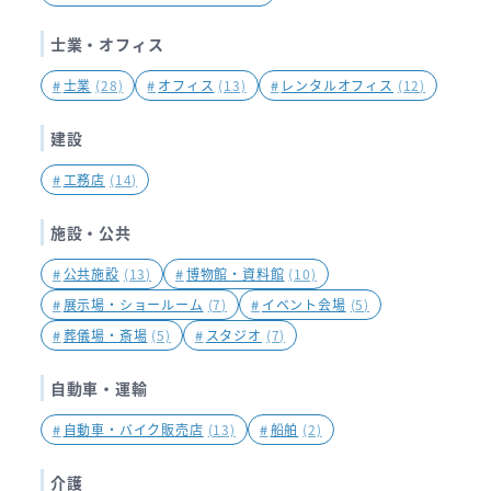
士業・オフィス
#
士業
(28)
#
オフィス
(13)
#
レンタルオフィス
(12)
建設
#
工務店
(14)
施設・公共
#
公共施設
(13)
#
博物館・資料館
(10)
#
展示場・ショールーム
(7)
#
イベント会場
(5)
#
葬儀場・斎場
(5)
#
スタジオ
(7)
自動車・運輸
#
自動車・バイク販売店
(13)
#
船舶
(2)
介護