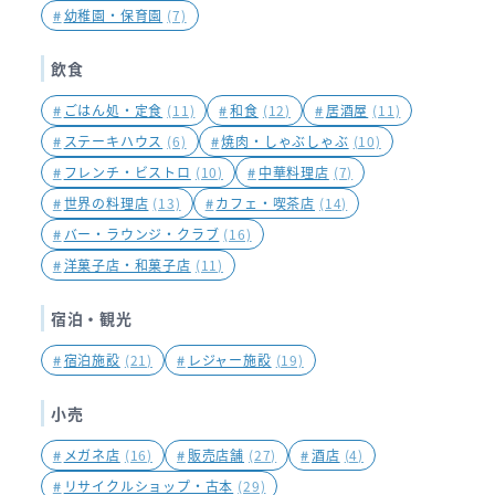
#
幼稚園・保育園
(7)
飲食
#
ごはん処・定食
(11)
#
和食
(12)
#
居酒屋
(11)
#
ステーキハウス
(6)
#
焼肉・しゃぶしゃぶ
(10)
#
フレンチ・ビストロ
(10)
#
中華料理店
(7)
#
世界の料理店
(13)
#
カフェ・喫茶店
(14)
#
バー・ラウンジ・クラブ
(16)
#
洋菓子店・和菓子店
(11)
宿泊・観光
#
宿泊施設
(21)
#
レジャー施設
(19)
小売
#
メガネ店
(16)
#
販売店舗
(27)
#
酒店
(4)
#
リサイクルショップ・古本
(29)