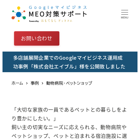
メ
イ
MENU
ン
コ
お問い合わせ
ン
テ
多店舗展開企業でのGoogleマイビジネス運用成
ン
功事例「株式会社エイブル」様を公開致しました
ツ
へ
ホーム
事例
動物病院・ペットショップ
移
動
「大切な家族の一員であるペットとの暮らしをよ
り豊かにしたい。」
飼い主の切実なニーズに応えられる、動物病院や
ペットショップ、ペットと泊まれる宿泊施設に選