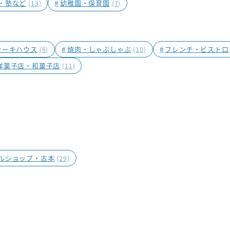
・塾など
#
幼稚園・保育園
(13)
(7)
テーキハウス
#
焼肉・しゃぶしゃぶ
#
フレンチ・ビストロ
(6)
(10)
洋菓子店・和菓子店
(11)
ルショップ・古本
(29)