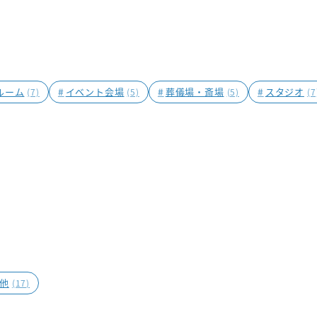
ルーム
#
イベント会場
#
葬儀場・斎場
#
スタジオ
(7)
(5)
(5)
(7
他
(17)