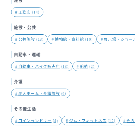
#
工務店
(14)
施設・公共
#
公共施設
#
博物館・資料館
#
展示場・ショー
(13)
(10)
自動車・運輸
#
自動車・バイク販売店
#
船舶
(13)
(2)
介護
#
老人ホーム・介護施設
(9)
その他生活
#
コインランドリー
#
ジム・フィットネス
#
その
(4)
(12)