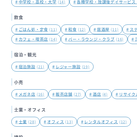
#
中学校・高校・大学
#
各種学校・放課後デイサービス
(14)
飲食
#
ごはん処・定食
#
和食
#
居酒屋
#
ス
(11)
(12)
(11)
#
カフェ・喫茶店
#
バー・ラウンジ・クラブ
#
(14)
(16)
宿泊・観光
#
宿泊施設
#
レジャー施設
(21)
(19)
小売
#
メガネ店
#
販売店舗
#
酒店
#
リサイク
(16)
(27)
(4)
士業・オフィス
#
士業
#
オフィス
#
レンタルオフィス
(28)
(13)
(12)
建設