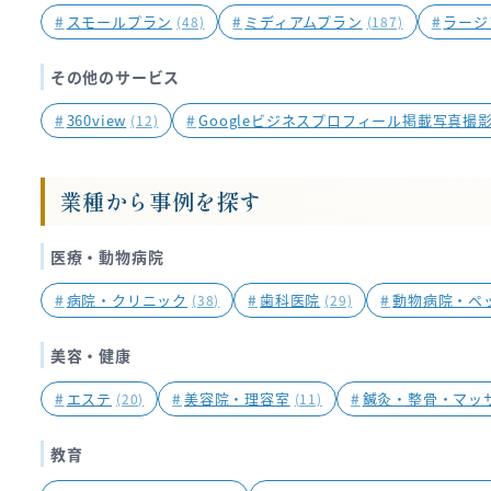
#
スモールプラン
#
ミディアムプラン
#
ラージ
(48)
(187)
その他のサービス
#
360view
#
Googleビジネスプロフィール掲載写真撮
(12)
業種から事例を探す
医療・動物病院
#
病院・クリニック
#
歯科医院
#
動物病院・ペ
(38)
(29)
美容・健康
#
エステ
#
美容院・理容室
#
鍼灸・整骨・マッ
(20)
(11)
教育