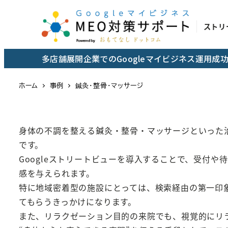
メ
イ
ストリ
ン
コ
多店舗展開企業でのGoogleマイビジネス運用
ン
テ
ホーム
事例
鍼灸・整骨・マッサージ
ン
ツ
へ
身体の不調を整える鍼灸・整骨・マッサージといった
移
です。
動
Googleストリートビューを導入することで、受付
感を与えられます。
特に地域密着型の施設にとっては、検索経由の第一印象
てもらうきっかけになります。
また、リラクゼーション目的の来院でも、視覚的にリ