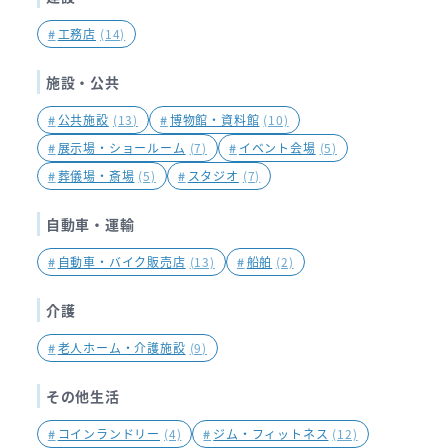
#
工務店
(14)
施設・公共
#
公共施設
(13)
#
博物館・資料館
(10)
#
展示場・ショールーム
(7)
#
イベント会場
(5)
#
葬儀場・斎場
(5)
#
スタジオ
(7)
自動車・運輸
#
自動車・バイク販売店
(13)
#
船舶
(2)
介護
#
老人ホーム・介護施設
(9)
その他生活
#
コインランドリー
(4)
#
ジム・フィットネス
(12)