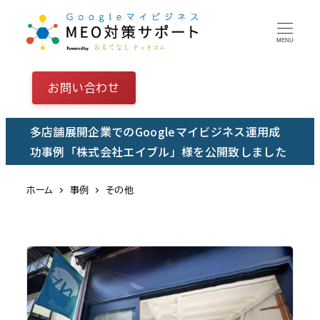
メ
イ
MENU
ン
コ
お問い合わせ
ン
テ
多店舗展開企業でのGoogleマイビジネス運用成
ン
功事例「株式会社エイブル」様を公開致しました
ツ
へ
ホーム
事例
その他
移
動