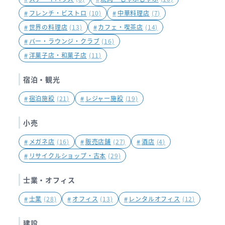
#
フレンチ・ビストロ
(10)
#
中華料理店
(7)
#
世界の料理店
(13)
#
カフェ・喫茶店
(14)
#
バー・ラウンジ・クラブ
(16)
#
洋菓子店・和菓子店
(11)
宿泊・観光
#
宿泊施設
(21)
#
レジャー施設
(19)
小売
#
メガネ店
(16)
#
販売店舗
(27)
#
酒店
(4)
#
リサイクルショップ・古本
(29)
士業・オフィス
#
士業
(28)
#
オフィス
(13)
#
レンタルオフィス
(12)
建設