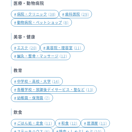
医療・動物病院
#
病院・クリニック
(38)
#
歯科医院
(29)
#
動物病院・ペットショップ
(8)
美容・健康
#
エステ
(20)
#
美容院・理容室
(11)
#
鍼灸・整骨・マッサージ
(12)
教育
#
中学校・高校・大学
(14)
#
各種学校・放課後デイサービス・塾など
(13)
#
幼稚園・保育園
(7)
飲食
#
ごはん処・定食
(11)
#
和食
(12)
#
居酒屋
(11)
#
ステーキハウス
(6)
#
焼肉・しゃぶしゃぶ
(10)