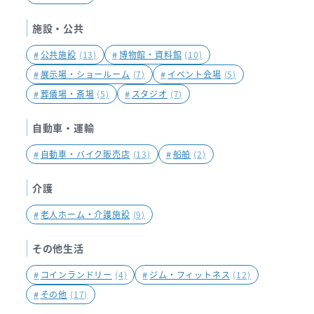
施設・公共
#
公共施設
(13)
#
博物館・資料館
(10)
#
展示場・ショールーム
(7)
#
イベント会場
(5)
#
葬儀場・斎場
(5)
#
スタジオ
(7)
自動車・運輸
#
自動車・バイク販売店
(13)
#
船舶
(2)
介護
#
老人ホーム・介護施設
(9)
その他生活
#
コインランドリー
(4)
#
ジム・フィットネス
(12)
#
その他
(17)