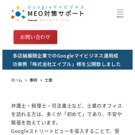
メ
イ
MENU
ン
コ
お問い合わせ
ン
テ
多店舗展開企業でのGoogleマイビジネス運用成
ン
功事例「株式会社エイブル」様を公開致しました
ツ
へ
ホーム
事例
士業
移
動
弁護士・税理士・司法書士など、士業のオフィス
を訪れる方は、多くが「初めて」であり、不安や
緊張を抱えています。
Googleストリートビューを導入することで、受