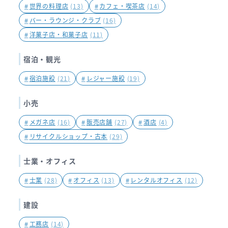
#
世界の料理店
(13)
#
カフェ・喫茶店
(14)
#
バー・ラウンジ・クラブ
(16)
#
洋菓子店・和菓子店
(11)
宿泊・観光
#
宿泊施設
(21)
#
レジャー施設
(19)
小売
#
メガネ店
(16)
#
販売店舗
(27)
#
酒店
(4)
#
リサイクルショップ・古本
(29)
士業・オフィス
#
士業
(28)
#
オフィス
(13)
#
レンタルオフィス
(12)
建設
#
工務店
(14)