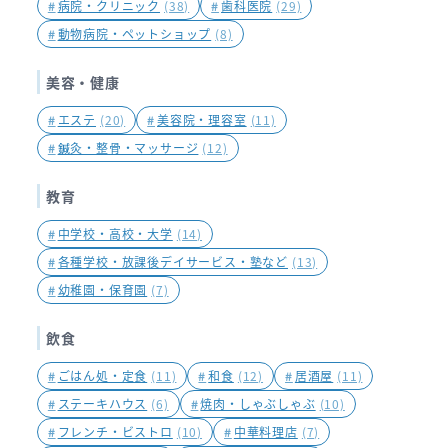
#
病院・クリニック
(38)
#
歯科医院
(29)
#
動物病院・ペットショップ
(8)
美容・健康
#
エステ
(20)
#
美容院・理容室
(11)
#
鍼灸・整骨・マッサージ
(12)
教育
#
中学校・高校・大学
(14)
#
各種学校・放課後デイサービス・塾など
(13)
#
幼稚園・保育園
(7)
飲食
#
ごはん処・定食
(11)
#
和食
(12)
#
居酒屋
(11)
#
ステーキハウス
(6)
#
焼肉・しゃぶしゃぶ
(10)
#
フレンチ・ビストロ
(10)
#
中華料理店
(7)