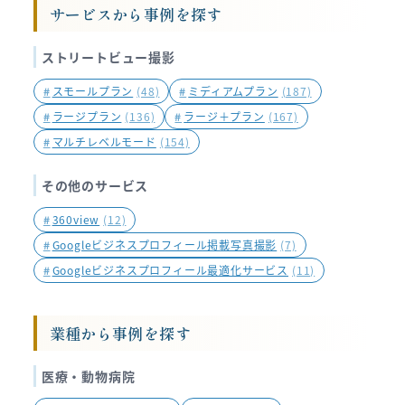
サービスから事例を探す
ジ
送
ストリートビュー撮影
り
#
スモールプラン
(48)
#
ミディアムプラン
(187)
#
ラージプラン
(136)
#
ラージ＋プラン
(167)
#
マルチレベルモード
(154)
その他のサービス
#
360view
(12)
#
Googleビジネスプロフィール掲載写真撮影
(7)
#
Googleビジネスプロフィール最適化サービス
(11)
業種から事例を探す
医療・動物病院