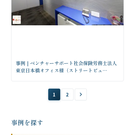
事例｜ベンチャーサポート社会保険労務士法人
東京日本橋オフィス様（ストリートビュ…
投
1
2
稿
お問い合わせはこちらから
の
ペ
事例を探す
ー