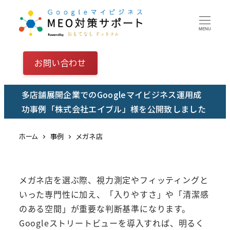
メ
イ
MENU
ン
コ
お問い合わせ
ン
テ
多店舗展開企業でのGoogleマイビジネス運用成
ン
功事例「株式会社エイブル」様を公開致しました
ツ
へ
ホーム
事例
メガネ店
移
動
メガネ店を選ぶ際、視力測定やフィッティングと
いった専門性に加え、「入りやすさ」や「清潔感
のある空間」が重要な判断基準になります。
Googleストリートビューを導入すれば、明るく