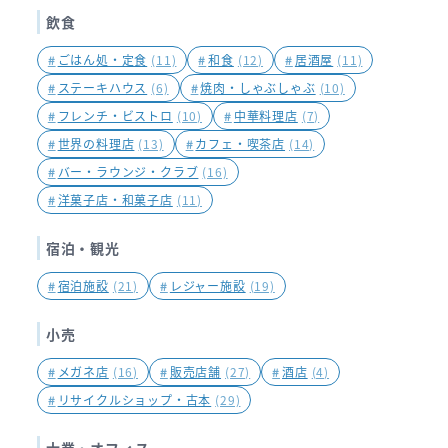
飲食
#
ごはん処・定食
(11)
#
和食
(12)
#
居酒屋
(11)
#
ステーキハウス
(6)
#
焼肉・しゃぶしゃぶ
(10)
#
フレンチ・ビストロ
(10)
#
中華料理店
(7)
#
世界の料理店
(13)
#
カフェ・喫茶店
(14)
#
バー・ラウンジ・クラブ
(16)
#
洋菓子店・和菓子店
(11)
宿泊・観光
#
宿泊施設
(21)
#
レジャー施設
(19)
小売
#
メガネ店
(16)
#
販売店舗
(27)
#
酒店
(4)
#
リサイクルショップ・古本
(29)