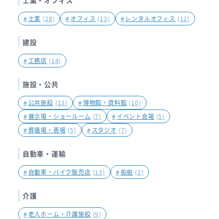
士業・オフィス
#
士業
(28)
#
オフィス
(13)
#
レンタルオフィス
(12)
建設
#
工務店
(14)
施設・公共
#
公共施設
(13)
#
博物館・資料館
(10)
#
展示場・ショールーム
(7)
#
イベント会場
(5)
#
葬儀場・斎場
(5)
#
スタジオ
(7)
自動車・運輸
#
自動車・バイク販売店
(13)
#
船舶
(2)
介護
#
老人ホーム・介護施設
(9)