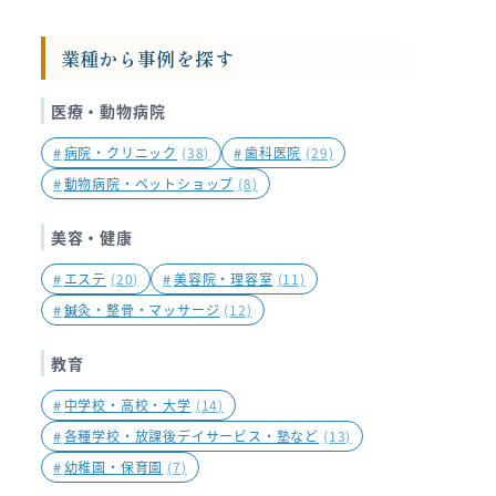
業種から事例を探す
医療・動物病院
#
病院・クリニック
(38)
#
歯科医院
(29)
#
動物病院・ペットショップ
(8)
美容・健康
#
エステ
(20)
#
美容院・理容室
(11)
#
鍼灸・整骨・マッサージ
(12)
教育
#
中学校・高校・大学
(14)
#
各種学校・放課後デイサービス・塾など
(13)
#
幼稚園・保育園
(7)