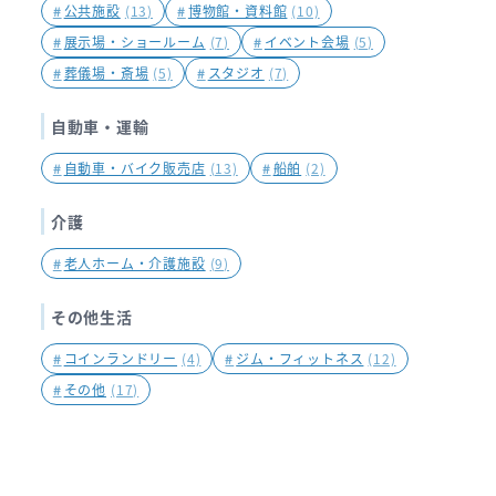
#
公共施設
(13)
#
博物館・資料館
(10)
#
展示場・ショールーム
(7)
#
イベント会場
(5)
#
葬儀場・斎場
(5)
#
スタジオ
(7)
自動車・運輸
#
自動車・バイク販売店
(13)
#
船舶
(2)
介護
#
老人ホーム・介護施設
(9)
その他生活
#
コインランドリー
(4)
#
ジム・フィットネス
(12)
#
その他
(17)