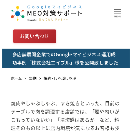
メ
イ
MENU
ン
コ
お問い合わせ
ン
テ
多店舗展開企業でのGoogleマイビジネス運用成
ン
功事例「株式会社エイブル」様を公開致しました
ツ
へ
ホーム
事例
焼肉・しゃぶしゃぶ
移
動
焼肉やしゃぶしゃぶ、すき焼きといった、目前の
テーブルで肉を調理する店舗では、「煙や匂いが
こもっていないか」「清潔感はあるか」など、料
理そのもの以上に店内環境が気になるお客様も少