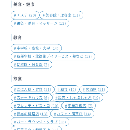
美容・健康
#
エステ
(20)
#
美容院・理容室
(11)
#
鍼灸・整骨・マッサージ
(12)
教育
#
中学校・高校・大学
(14)
#
各種学校・放課後デイサービス・塾など
(13)
#
幼稚園・保育園
(7)
飲食
#
ごはん処・定食
(11)
#
和食
(12)
#
居酒屋
(11)
#
ステーキハウス
(6)
#
焼肉・しゃぶしゃぶ
(10)
#
フレンチ・ビストロ
(10)
#
中華料理店
(7)
#
世界の料理店
(13)
#
カフェ・喫茶店
(14)
#
バー・ラウンジ・クラブ
(16)
#
洋菓子店・和菓子店
(11)