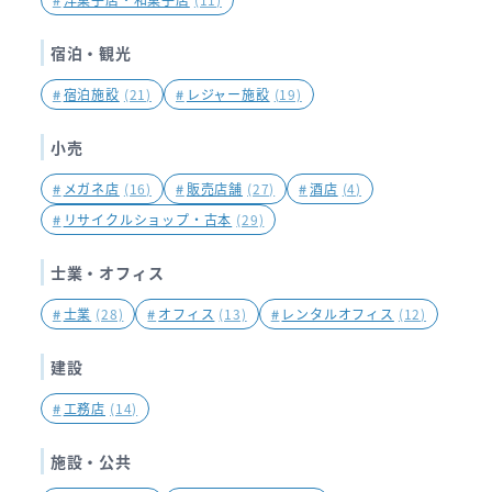
宿泊・観光
#
宿泊施設
(21)
#
レジャー施設
(19)
小売
#
メガネ店
(16)
#
販売店舗
(27)
#
酒店
(4)
#
リサイクルショップ・古本
(29)
士業・オフィス
#
士業
(28)
#
オフィス
(13)
#
レンタルオフィス
(12)
建設
#
工務店
(14)
施設・公共