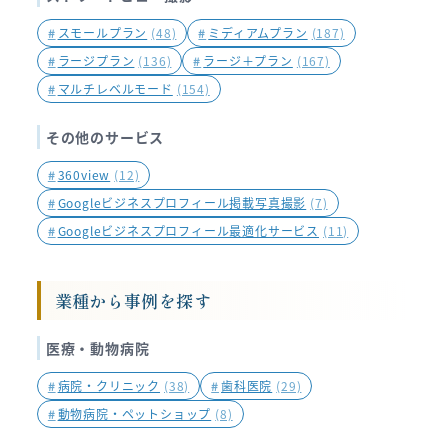
#
スモールプラン
(48)
#
ミディアムプラン
(187)
#
ラージプラン
(136)
#
ラージ＋プラン
(167)
#
マルチレベルモード
(154)
その他のサービス
#
360view
(12)
#
Googleビジネスプロフィール掲載写真撮影
(7)
#
Googleビジネスプロフィール最適化サービス
(11)
業種から事例を探す
医療・動物病院
#
病院・クリニック
(38)
#
歯科医院
(29)
#
動物病院・ペットショップ
(8)