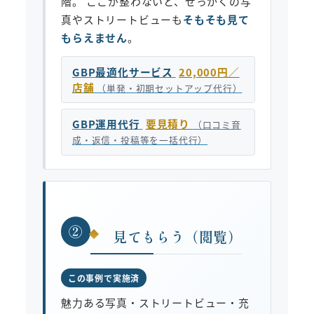
階。 ここが整わないと、せっかくの写
真やストリートビューも
そもそも見て
もらえません
。
GBP最適化サービス
20,000円／
店舗
（単発・初期セットアップ代行）
GBP運用代行
要見積り
（口コミ育
成・返信・投稿等を一括代行）
②
見てもらう（閲覧）
この事例で実施済
魅力ある写真・ストリートビュー・充