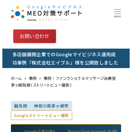
メ
イ
MENU
ン
コ
お問い合わせ
ン
テ
多店舗展開企業でのGoogleマイビジネス運用成
ン
功事例「株式会社エイブル」様を公開致しました
ツ
へ
ホーム
事例
事例｜ファンクショナルマッサージ治療室
移
茅ヶ崎院様（ストリートビュー撮影）
動
鍼灸院
神奈川県茅ヶ崎市
Googleストリートビュー撮影
Google公認11年+
Street View Summit 全3回