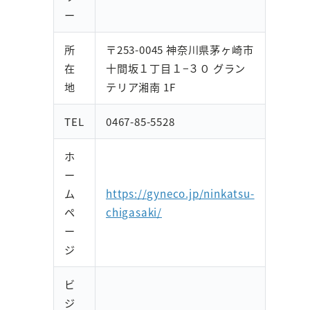
ー
所
〒253-0045 神奈川県茅ヶ崎市
在
十間坂１丁目１−３０ グラン
地
テリア湘南 1F
TEL
0467-85-5528
ホ
ー
ム
https://gyneco.jp/ninkatsu-
ペ
chigasaki/
ー
ジ
ビ
ジ