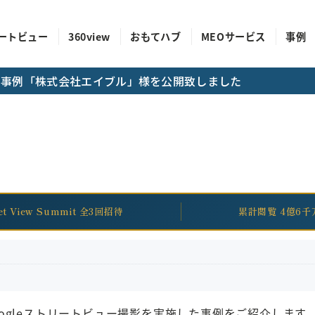
ートビュー
360view
おもてハブ
MEOサービス
事例
成功事例「株式会社エイブル」様を公開致しました
eet View Summit 全3回招待
累計閲覧 4億6千
ogleストリートビュー撮影を実施した事例をご紹介します