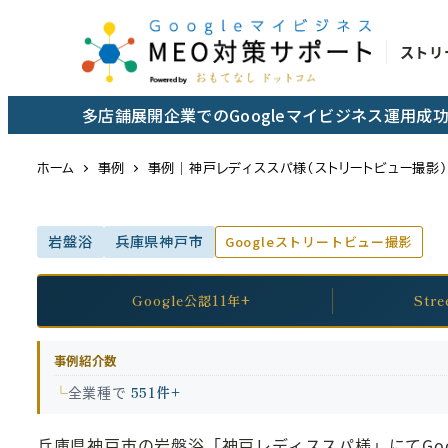
メ
イ
ストリ
ン
コ
多店舗展開企業でのGoogleマイビジネス運用
ン
テ
ホーム
事例
事例｜神戸レディススパ様（ストリートビュー撮影）
ン
ツ
岩盤浴
兵庫県神戸市
Googleストリートビュー撮影
へ
移
動
Google公認11年+
Str
事例紹介数
全業種で
551件+
兵庫県神戸市の岩盤浴「神戸レディススパ様」にてGo