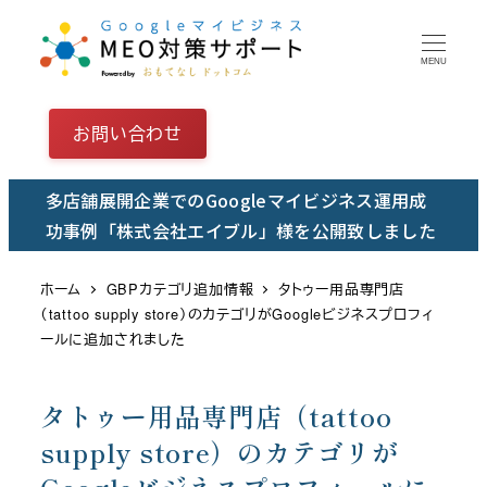
メ
イ
MENU
ン
コ
お問い合わせ
ン
テ
多店舗展開企業でのGoogleマイビジネス運用成
ン
功事例「株式会社エイブル」様を公開致しました
ツ
へ
ホーム
GBPカテゴリ追加情報
タトゥー用品専門店
移
（tattoo supply store）のカテゴリがGoogleビジネスプロフィ
動
ールに追加されました
タトゥー用品専門店（tattoo
supply store）のカテゴリが