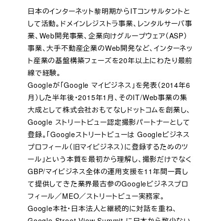
日本のインターネット黎明期からITコンサルタントと
して活動。ドメインレジストラ事業、レンタルサーバ事
業、Web開発事業、企業向けグループウェア（ASP）
事業、大手不動産企業のWeb開発など、インターネッ
ト産業の基盤構築フェーズを20年以上にわたり最前
線で経験。
Googleが「Google マイビジネス」を発表（2014年6
月）した半年後・2015年1月、そのIT/Web事業の集
大成として株式会社おもてなしドットコムを創業し、
Google ストリートビュー認定撮影パートナーとして
登録。「Googleストリートビューは Googleビジネス
プロフィール（旧マイビジネス）に登録するためのツ
ール」という本質を最初から理解し、撮影だけでなく
GBP/マイビジネス全体の運用支援を11年間一貫し
て提供してきた業界最古参のGoogleビジネスプロ
フィール／MEO／ストリートビュー実務家。
Google本社・日本法人と継続的に対話を重ね、
Google Street View Summit に日本から数少ない