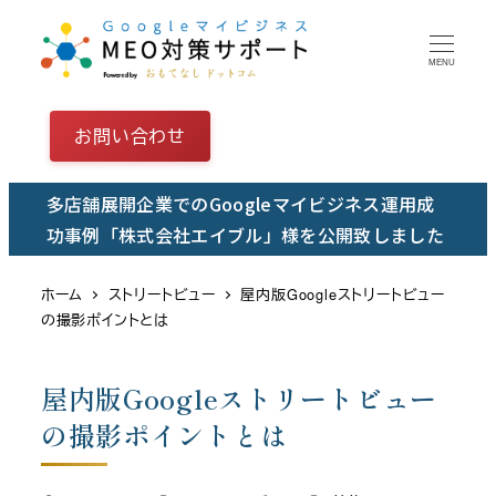
メ
イ
MENU
ン
コ
お問い合わせ
ン
テ
多店舗展開企業でのGoogleマイビジネス運用成
ン
功事例「株式会社エイブル」様を公開致しました
ツ
へ
ホーム
ストリートビュー
屋内版Googleストリートビュー
移
の撮影ポイントとは
動
屋内版Googleストリートビュー
の撮影ポイントとは