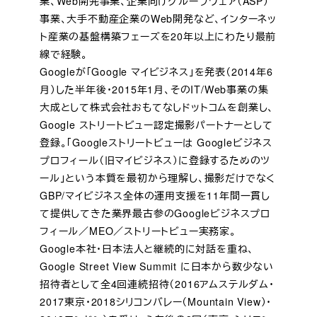
業、Web開発事業、企業向けグループウェア（ASP）
事業、大手不動産企業のWeb開発など、インターネッ
ト産業の基盤構築フェーズを20年以上にわたり最前
線で経験。
Googleが「Google マイビジネス」を発表（2014年6
月）した半年後・2015年1月、そのIT/Web事業の集
大成として株式会社おもてなしドットコムを創業し、
Google ストリートビュー認定撮影パートナーとして
登録。「Googleストリートビューは Googleビジネス
プロフィール（旧マイビジネス）に登録するためのツ
ール」という本質を最初から理解し、撮影だけでなく
GBP/マイビジネス全体の運用支援を11年間一貫し
て提供してきた業界最古参のGoogleビジネスプロ
フィール／MEO／ストリートビュー実務家。
Google本社・日本法人と継続的に対話を重ね、
Google Street View Summit に日本から数少ない
招待者として全4回連続招待（2016アムステルダム・
2017東京・2018シリコンバレー（Mountain View）・