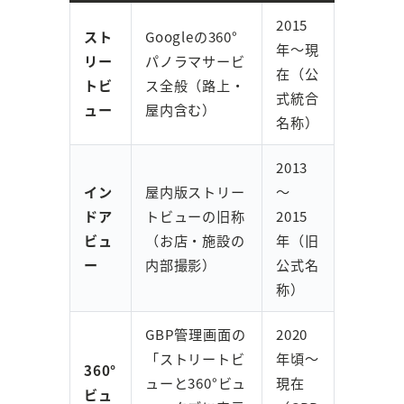
2015
スト
Googleの360°
年〜現
リー
パノラマサービ
在（公
トビ
ス全般（路上・
式統合
ュー
屋内含む）
名称）
2013
イン
屋内版ストリー
〜
ドア
トビューの旧称
2015
ビュ
（お店・施設の
年（旧
ー
内部撮影）
公式名
称）
GBP管理画面の
2020
「ストリートビ
年頃〜
360°
ューと360°ビュ
現在
ビュ